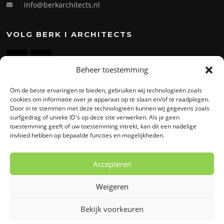
info@berkarchitects.nl
VOLG BERK I ARCHITECTS
Beheer toestemming
Om de beste ervaringen te bieden, gebruiken wij technologieën zoals
ADRES
cookies om informatie over je apparaat op te slaan en/of te raadplegen.
Door in te stemmen met deze technologieën kunnen wij gegevens zoals
BERK
I
Architects B.V.
surfgedrag of unieke ID's op deze site verwerken. Als je geen
toestemming geeft of uw toestemming intrekt, kan dit een nadelige
Takkebijsters 57a
invloed hebben op bepaalde functies en mogelijkheden.
4817 BL Breda
Accepteren
Weigeren
Auteursrecht © 2026 BERK | Architects - Breda - Architectenbureau.
Alle rechten voorbehouden.
Bekijk voorkeuren
Screenr parallax theme
van FameThemes