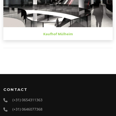
Kaufhof Mülheim
CONTACT
(+31) 0654311363
(+31) 0646077368