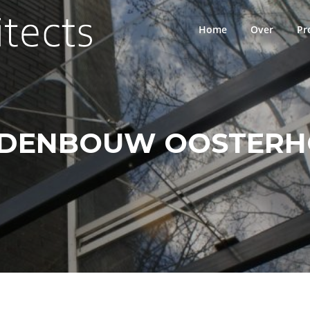
Home
Over
Pr
EDENBOUW OOSTERH