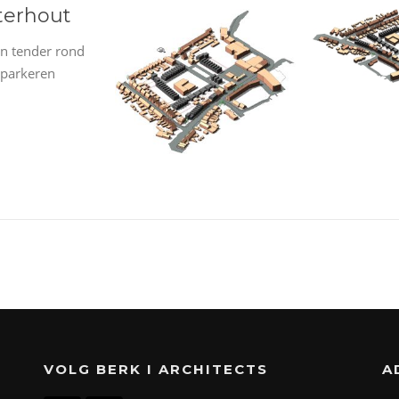
terhout
n tender rond
 parkeren
VOLG BERK I ARCHITECTS
A