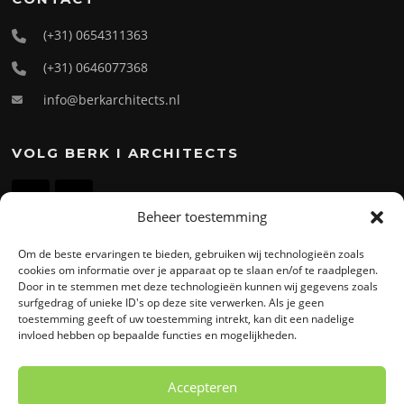
(+31) 0654311363
(+31) 0646077368
info@berkarchitects.nl
VOLG BERK I ARCHITECTS
Beheer toestemming
Om de beste ervaringen te bieden, gebruiken wij technologieën zoals
ADRES
cookies om informatie over je apparaat op te slaan en/of te raadplegen.
Door in te stemmen met deze technologieën kunnen wij gegevens zoals
BERK
I
Architects B.V.
surfgedrag of unieke ID's op deze site verwerken. Als je geen
toestemming geeft of uw toestemming intrekt, kan dit een nadelige
Takkebijsters 57a
invloed hebben op bepaalde functies en mogelijkheden.
4817 BL Breda
Accepteren