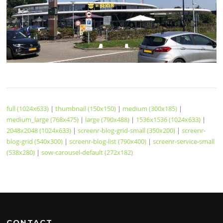
full (1024x633)
|
thumbnail (150x150)
|
medium (300x185)
|
medium_large (768x475)
|
large (790x488)
|
1536x1536 (1024x633)
|
2048x2048 (1024x633)
|
screenr-blog-grid-small (350x200)
|
screenr-
blog-grid (540x300)
|
screenr-blog-list (790x400)
|
screenr-service-small
(538x280)
|
sow-carousel-default (272x182)
CONTACT