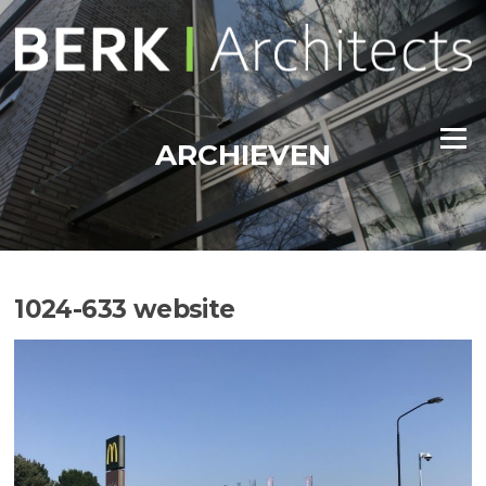
Ga
naar
de
inhoud
Menu
ARCHIEVEN
1024-633 website